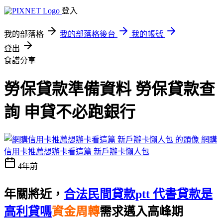
登入
我的部落格
我的部落格後台
我的帳號
登出
食譜分享
勞保貸款準備資料 勞保貸款查
詢 申貸不必跑銀行
網購
信用卡推薦想辦卡看這篇 新戶辦卡懶人包
4年前
年關將近，
合法民間貸款ptt 代書貸款是
高利貸嗎
資金周轉
需求邁入高峰期